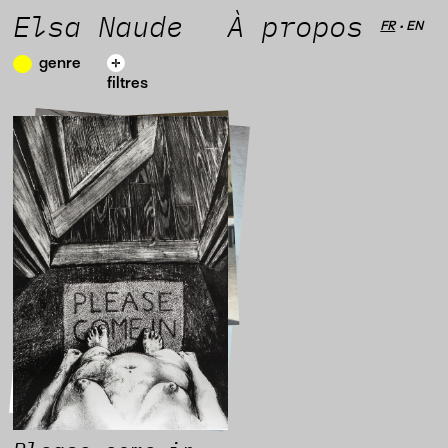
Elsa Naude
À propos
FR
•
EN
genre
filtres