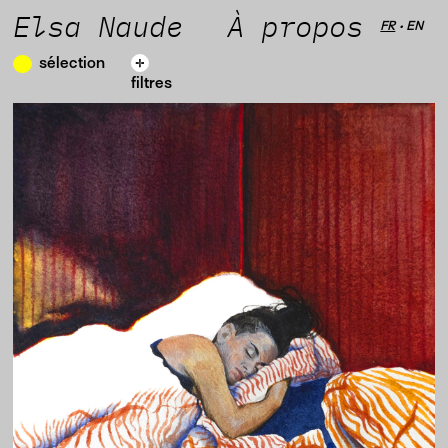
Elsa Naude
À propos
FR
•
EN
sélection
filtres